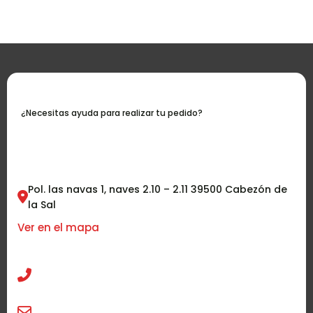
¿Necesitas ayuda para realizar tu pedido?
Contáctanos
Pol. las navas 1, naves 2.10 – 2.11 39500 Cabezón de
la Sal
Ver en el mapa
942 58 58 90
info@tucocinatradicional.com