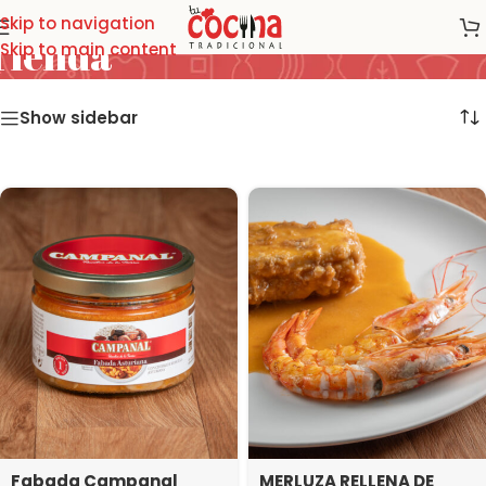
Skip to navigation
Tienda
Skip to main content
Show sidebar
Fabada Campanal
MERLUZA RELLENA DE